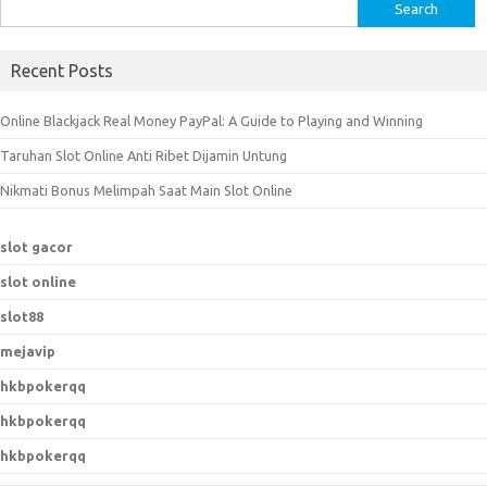
S
e
a
Recent Posts
r
c
Online Blackjack Real Money PayPal: A Guide to Playing and Winning
h
Taruhan Slot Online Anti Ribet Dijamin Untung
f
o
Nikmati Bonus Melimpah Saat Main Slot Online
r
:
slot gacor
slot online
slot88
mejavip
hkbpokerqq
hkbpokerqq
hkbpokerqq