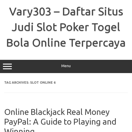
Skip
to
Vary303 – Daftar Situs
content
Judi Slot Poker Togel
Bola Online Terpercaya
Menu
TAG ARCHIVES:
SLOT ONLINE 6
Online Blackjack Real Money
PayPal: A Guide to Playing and
Winning