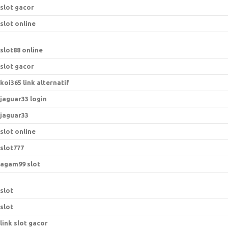
slot gacor
slot online
slot88 online
slot gacor
koi365 link alternatif
jaguar33 login
jaguar33
slot online
slot777
agam99 slot
slot
slot
link slot gacor