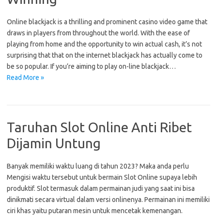
Online blackjack is a thrilling and prominent casino video game that
draws in players from throughout the world. With the ease of
playing from home and the opportunity to win actual cash, it’s not
surprising that that on the internet blackjack has actually come to
be so popular. If you’re aiming to play on-line blackjack…
Read More »
Taruhan Slot Online Anti Ribet
Dijamin Untung
Banyak memiliki waktu luang di tahun 2023? Maka anda perlu
Mengisi waktu tersebut untuk bermain Slot Online supaya lebih
produktif. Slot termasuk dalam permainan judi yang saat ini bisa
dinikmati secara virtual dalam versi onlinenya. Permainan ini memiliki
ciri khas yaitu putaran mesin untuk mencetak kemenangan.