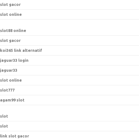
slot gacor
slot online
slot88 online
slot gacor
koi365 link alternatif
jaguar33 login
jaguar33
slot online
slot777
agam99 slot
slot
slot
link slot gacor