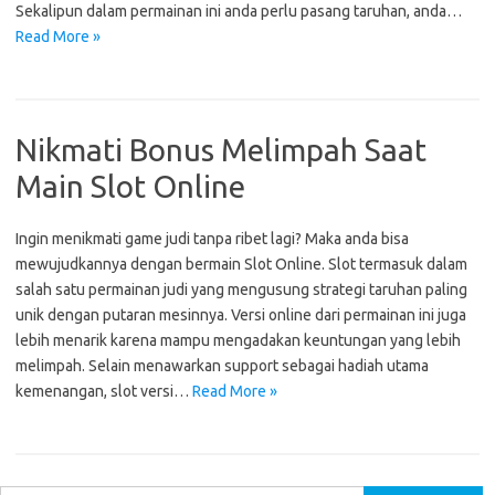
Sekalipun dalam permainan ini anda perlu pasang taruhan, anda…
Read More »
Nikmati Bonus Melimpah Saat
Main Slot Online
Ingin menikmati game judi tanpa ribet lagi? Maka anda bisa
mewujudkannya dengan bermain Slot Online. Slot termasuk dalam
salah satu permainan judi yang mengusung strategi taruhan paling
unik dengan putaran mesinnya. Versi online dari permainan ini juga
lebih menarik karena mampu mengadakan keuntungan yang lebih
melimpah. Selain menawarkan support sebagai hadiah utama
kemenangan, slot versi…
Read More »