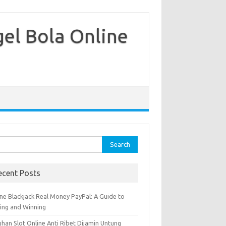
gel Bola Online
rch
ecent Posts
ne Blackjack Real Money PayPal: A Guide to
ying and Winning
han Slot Online Anti Ribet Dijamin Untung