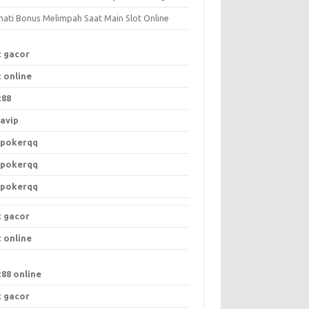
mati Bonus Melimpah Saat Main Slot Online
t gacor
t online
t88
avip
bpokerqq
bpokerqq
bpokerqq
t gacor
t online
t88 online
t gacor