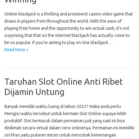
Online blackjack is a thrilling and prominent casino video game that
draws in players from throughout the world. With the ease of
playing from home and the opportunity to win actual cash, it’s not
surprising that that on the internet blackjack has actually come to
be so popular. If you’re aiming to play on-line blackjack…
Read More »
Taruhan Slot Online Anti Ribet
Dijamin Untung
Banyak memiliki waktu luang di tahun 2023? Maka anda perlu
Mengisi waktu tersebut untuk bermain Slot Online supaya lebih
produktif. Slot termasuk dalam permainan judi yang saat ini bisa
dinikmati secara virtual dalam versi onlinenya. Permainan ini memiliki
ciri khas yaitu putaran mesin untuk mencetak kemenangan.