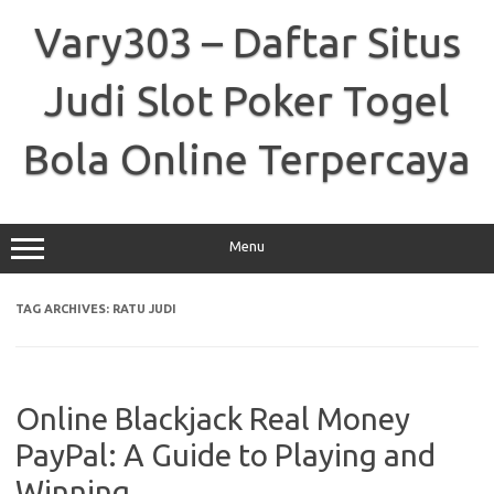
Skip
to
Vary303 – Daftar Situs
content
Judi Slot Poker Togel
Bola Online Terpercaya
Menu
TAG ARCHIVES:
RATU JUDI
Online Blackjack Real Money
PayPal: A Guide to Playing and
Winning