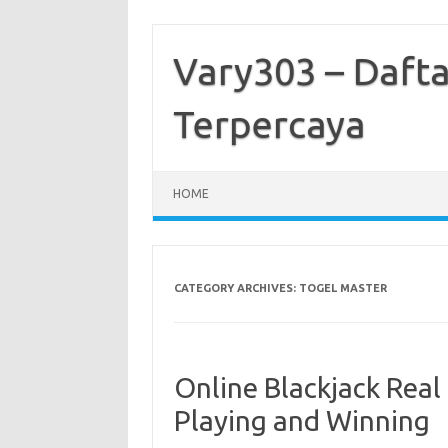
Skip
to
content
Vary303 – Dafta
Terpercaya
HOME
CATEGORY ARCHIVES:
TOGEL MASTER
Online Blackjack Real
Playing and Winning