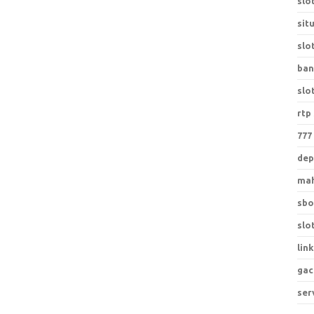
slo
sit
slo
ban
slo
rtp 
777
dep
mah
sbo
slo
lin
gac
ser