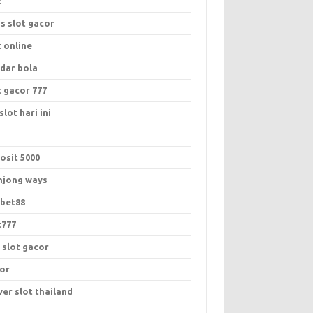
t
us slot gacor
t online
dar bola
t gacor 777
slot hari ini
osit 5000
jong ways
bet88
t777
k slot gacor
or
ver slot thailand