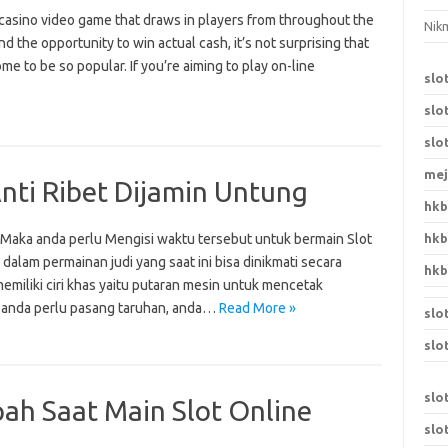
t casino video game that draws in players from throughout the
Nik
 the opportunity to win actual cash, it’s not surprising that
me to be so popular. If you’re aiming to play on-line
slo
slo
slo
mej
nti Ribet Dijamin Untung
hk
 Maka anda perlu Mengisi waktu tersebut untuk bermain Slot
hk
 dalam permainan judi yang saat ini bisa dinikmati secara
hk
memiliki ciri khas yaitu putaran mesin untuk mencetak
 anda perlu pasang taruhan, anda…
Read More »
slo
slo
slo
ah Saat Main Slot Online
slo