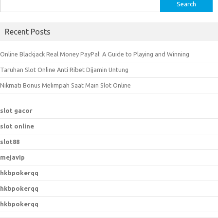
S
e
a
Recent Posts
r
c
Online Blackjack Real Money PayPal: A Guide to Playing and Winning
h
Taruhan Slot Online Anti Ribet Dijamin Untung
f
o
Nikmati Bonus Melimpah Saat Main Slot Online
r
:
slot gacor
slot online
slot88
mejavip
hkbpokerqq
hkbpokerqq
hkbpokerqq