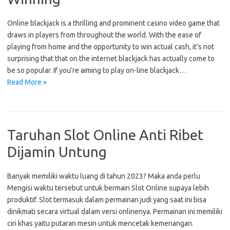
Online blackjack is a thrilling and prominent casino video game that
draws in players from throughout the world. With the ease of
playing from home and the opportunity to win actual cash, it’s not
surprising that that on the internet blackjack has actually come to
be so popular. If you’re aiming to play on-line blackjack…
Read More »
Taruhan Slot Online Anti Ribet
Dijamin Untung
Banyak memiliki waktu luang di tahun 2023? Maka anda perlu
Mengisi waktu tersebut untuk bermain Slot Online supaya lebih
produktif. Slot termasuk dalam permainan judi yang saat ini bisa
dinikmati secara virtual dalam versi onlinenya. Permainan ini memiliki
ciri khas yaitu putaran mesin untuk mencetak kemenangan.