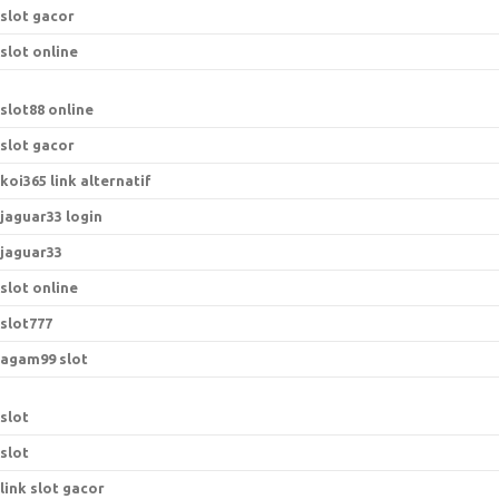
slot gacor
slot online
slot88 online
slot gacor
koi365 link alternatif
jaguar33 login
jaguar33
slot online
slot777
agam99 slot
slot
slot
link slot gacor