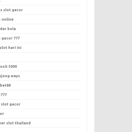
t
us slot gacor
t online
dar bola
t gacor 777
slot hari ini
osit 5000
jong ways
bet88
t777
k slot gacor
or
ver slot thailand