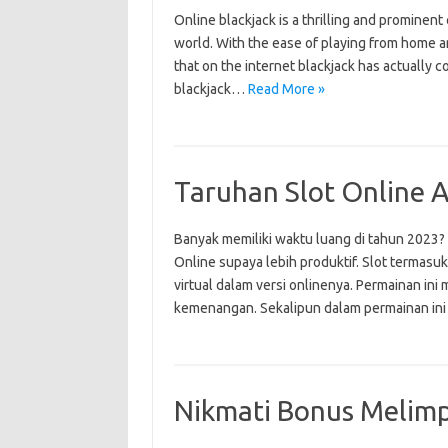
Online blackjack is a thrilling and prominen
world. With the ease of playing from home and
that on the internet blackjack has actually co
blackjack…
Read More »
Taruhan Slot Online A
Banyak memiliki waktu luang di tahun 2023?
Online supaya lebih produktif. Slot termasuk
virtual dalam versi onlinenya. Permainan ini 
kemenangan. Sekalipun dalam permainan ini
Nikmati Bonus Melimp