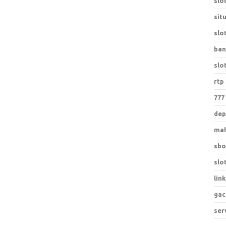
slo
sit
slo
ban
slo
rtp 
777
dep
mah
sbo
slo
lin
gac
ser