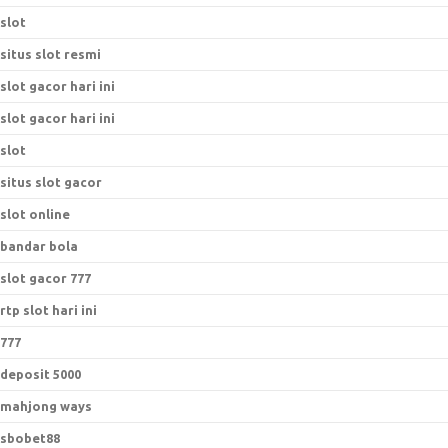
slot
situs slot resmi
slot gacor hari ini
slot gacor hari ini
slot
situs slot gacor
slot online
bandar bola
slot gacor 777
rtp slot hari ini
777
deposit 5000
mahjong ways
sbobet88