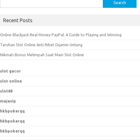
S
e
a
Recent Posts
r
c
Online Blackjack Real Money PayPal: A Guide to Playing and Winning
h
Taruhan Slot Online Anti Ribet Dijamin Untung
f
o
Nikmati Bonus Melimpah Saat Main Slot Online
r
:
slot gacor
slot online
slot88
mejavip
hkbpokerqq
hkbpokerqq
hkbpokerqq