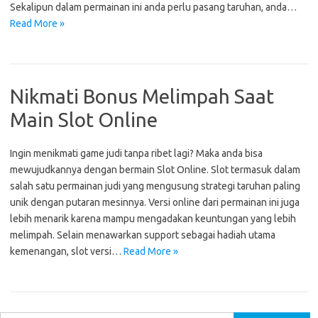
Sekalipun dalam permainan ini anda perlu pasang taruhan, anda…
Read More »
Nikmati Bonus Melimpah Saat
Main Slot Online
Ingin menikmati game judi tanpa ribet lagi? Maka anda bisa
mewujudkannya dengan bermain Slot Online. Slot termasuk dalam
salah satu permainan judi yang mengusung strategi taruhan paling
unik dengan putaran mesinnya. Versi online dari permainan ini juga
lebih menarik karena mampu mengadakan keuntungan yang lebih
melimpah. Selain menawarkan support sebagai hadiah utama
kemenangan, slot versi…
Read More »