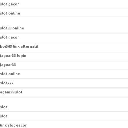
slot gacor
slot online
slot88 online
slot gacor
koi365 link alternatif
jaguar33 login
jaguar33
slot online
slot777
agam99 slot
slot
slot
link slot gacor