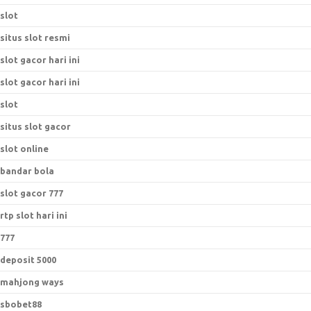
slot
situs slot resmi
slot gacor hari ini
slot gacor hari ini
slot
situs slot gacor
slot online
bandar bola
slot gacor 777
rtp slot hari ini
777
deposit 5000
mahjong ways
sbobet88