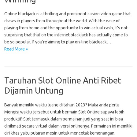
Online blackjack is a thrilling and prominent casino video game that
draws in players from throughout the world. With the ease of
playing from home and the opportunity to win actual cash, it’s not
surprising that that on the internet blackjack has actually come to
be so popular. If you’re aiming to play on-line blackjack…
Read More »
Taruhan Slot Online Anti Ribet
Dijamin Untung
Banyak memiliki waktu luang di tahun 2023? Maka anda perlu
Mengisi waktu tersebut untuk bermain Slot Online supaya lebih
produktif. Slot termasuk dalam permainan judi yang saat ini bisa
dinikmati secara virtual dalam versi onlinenya. Permainan ini memiliki
ciri khas yaitu putaran mesin untuk mencetak kemenangan.