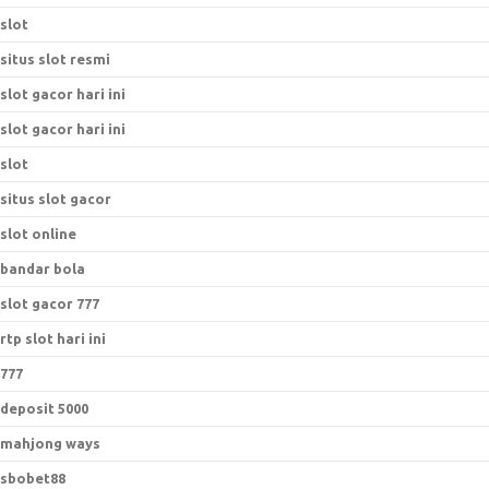
slot
situs slot resmi
slot gacor hari ini
slot gacor hari ini
slot
situs slot gacor
slot online
bandar bola
slot gacor 777
rtp slot hari ini
777
deposit 5000
mahjong ways
sbobet88