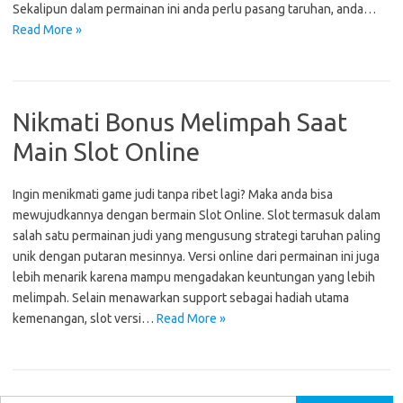
Sekalipun dalam permainan ini anda perlu pasang taruhan, anda…
Read More »
Nikmati Bonus Melimpah Saat
Main Slot Online
Ingin menikmati game judi tanpa ribet lagi? Maka anda bisa
mewujudkannya dengan bermain Slot Online. Slot termasuk dalam
salah satu permainan judi yang mengusung strategi taruhan paling
unik dengan putaran mesinnya. Versi online dari permainan ini juga
lebih menarik karena mampu mengadakan keuntungan yang lebih
melimpah. Selain menawarkan support sebagai hadiah utama
kemenangan, slot versi…
Read More »