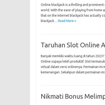
Online blackjack is a thrilling and prominen
world. With the ease of playing from home and
that on the internet blackjack has actually co
blackjack…
Read More »
Taruhan Slot Online A
Banyak memiliki waktu luang di tahun 2023?
Online supaya lebih produktif. Slot termasuk
virtual dalam versi onlinenya. Permainan ini 
kemenangan. Sekalipun dalam permainan ini
Nikmati Bonus Melimp