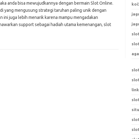
? Maka anda bisa mewujudkannya dengan bermain Slot Online.
koi
udi yang mengusung strategi taruhan paling unik dengan
jag
nan ini juga lebih menarik karena mampu mengadakan
jag
nawarkan support sebagai hadiah utama kemenangan, slot
slo
slo
aga
slo
slo
lin
slo
sit
slo
slo