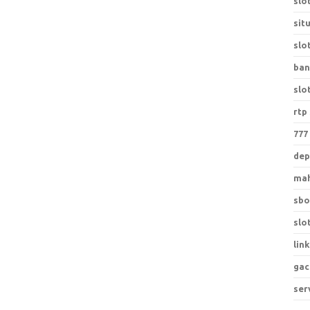
slo
sit
slo
ban
slo
rtp 
777
dep
mah
sbo
slo
lin
gac
ser