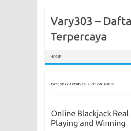
Skip
to
content
Vary303 – Dafta
Terpercaya
HOME
CATEGORY ARCHIVES:
SLOT ONLINE 35
Online Blackjack Real
Playing and Winning