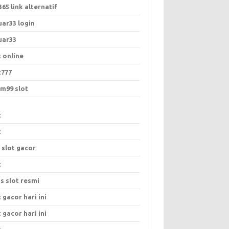
365 link alternatif
uar33 login
uar33
t online
t777
m99 slot
t
t
k slot gacor
t
us slot resmi
t gacor hari ini
t gacor hari ini