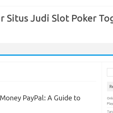
r Situs Judi Slot Poker To
Sea
for:
R
 Money PayPal: A Guide to
Onli
Pla
Taru