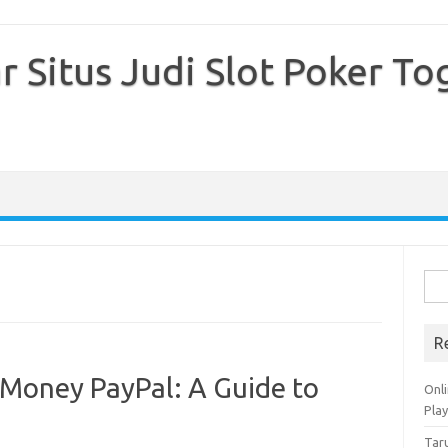
r Situs Judi Slot Poker To
Sea
for:
R
 Money PayPal: A Guide to
Onli
Pla
Taru