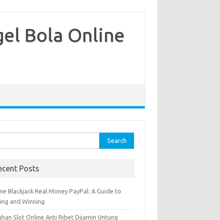
gel Bola Online
rch
ecent Posts
ne Blackjack Real Money PayPal: A Guide to
ying and Winning
han Slot Online Anti Ribet Dijamin Untung