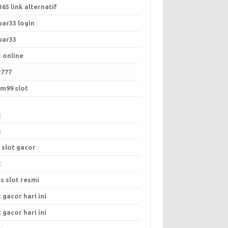
365 link alternatif
uar33 login
uar33
t online
t777
m99 slot
t
t
k slot gacor
t
us slot resmi
t gacor hari ini
t gacor hari ini