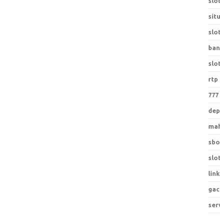
slo
sit
slo
ban
slo
rtp 
777
dep
mah
sbo
slo
lin
gac
ser