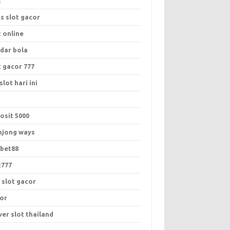
t
us slot gacor
t online
dar bola
t gacor 777
slot hari ini
osit 5000
jong ways
bet88
t777
k slot gacor
or
ver slot thailand