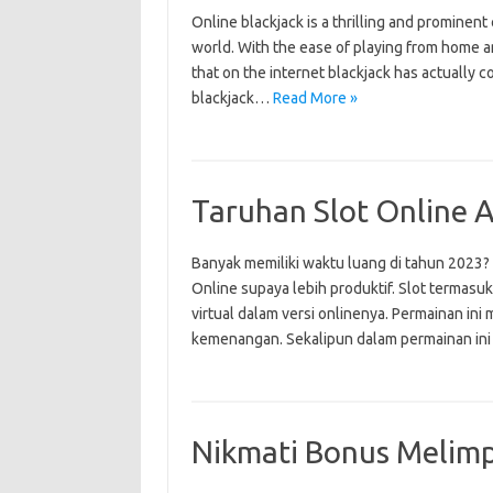
Online blackjack is a thrilling and prominen
world. With the ease of playing from home and
that on the internet blackjack has actually co
blackjack…
Read More »
Taruhan Slot Online A
Banyak memiliki waktu luang di tahun 2023?
Online supaya lebih produktif. Slot termasuk
virtual dalam versi onlinenya. Permainan ini 
kemenangan. Sekalipun dalam permainan ini
Nikmati Bonus Melimp