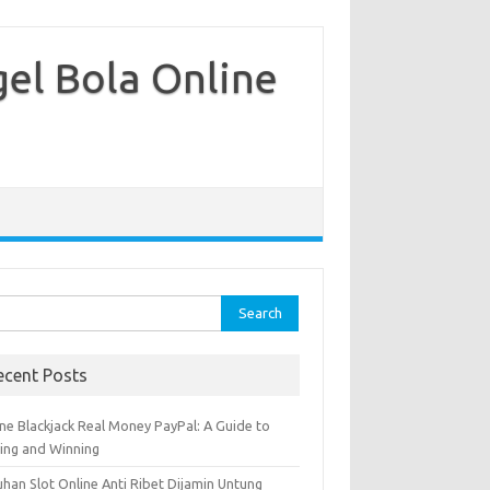
gel Bola Online
rch
ecent Posts
ne Blackjack Real Money PayPal: A Guide to
ying and Winning
han Slot Online Anti Ribet Dijamin Untung