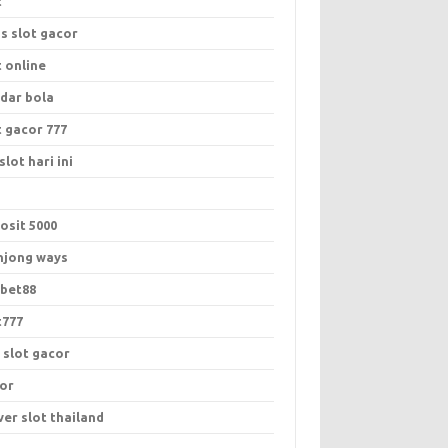
t
us slot gacor
t online
dar bola
t gacor 777
slot hari ini
osit 5000
jong ways
bet88
t777
k slot gacor
or
ver slot thailand