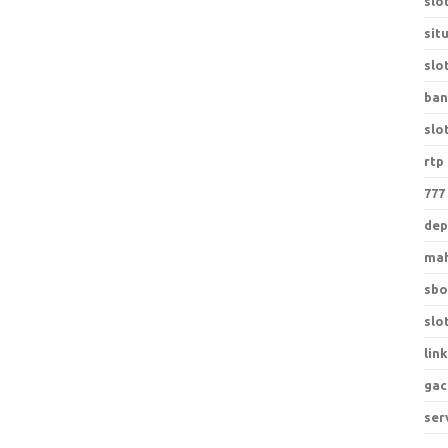
slo
sit
slo
ban
slo
rtp 
777
dep
mah
sbo
slo
lin
gac
ser