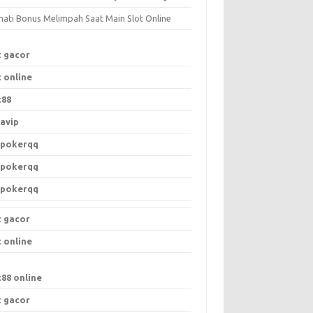
mati Bonus Melimpah Saat Main Slot Online
t gacor
t online
t88
avip
bpokerqq
bpokerqq
bpokerqq
t gacor
t online
t88 online
t gacor