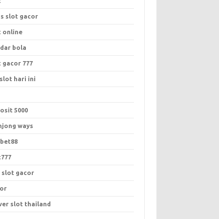
t
us slot gacor
t online
dar bola
t gacor 777
slot hari ini
osit 5000
jong ways
bet88
t777
k slot gacor
or
ver slot thailand