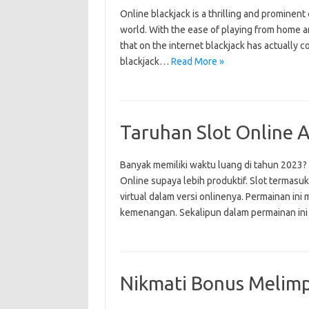
Online blackjack is a thrilling and prominen
world. With the ease of playing from home and
that on the internet blackjack has actually co
blackjack…
Read More »
Taruhan Slot Online A
Banyak memiliki waktu luang di tahun 2023?
Online supaya lebih produktif. Slot termasuk
virtual dalam versi onlinenya. Permainan ini 
kemenangan. Sekalipun dalam permainan ini
Nikmati Bonus Melimp