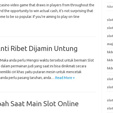
t casino video game that draws in players from throughout the
Nik
 the opportunity to win actual cash, it’s not surprising that
me to be so popular. If you’re aiming to play on-line
slo
slo
slo
mej
nti Ribet Dijamin Untung
hk
 Maka anda perlu Mengisi waktu tersebut untuk bermain Slot
hk
 dalam permainan judi yang saat ini bisa dinikmati secara
hk
memiliki ciri khas yaitu putaran mesin untuk mencetak
 anda perlu pasang taruhan, anda…
Read More »
slo
slo
slo
ah Saat Main Slot Online
slo