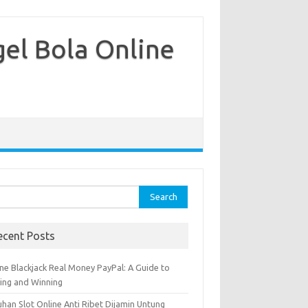
gel Bola Online
rch
ecent Posts
ne Blackjack Real Money PayPal: A Guide to
ying and Winning
han Slot Online Anti Ribet Dijamin Untung