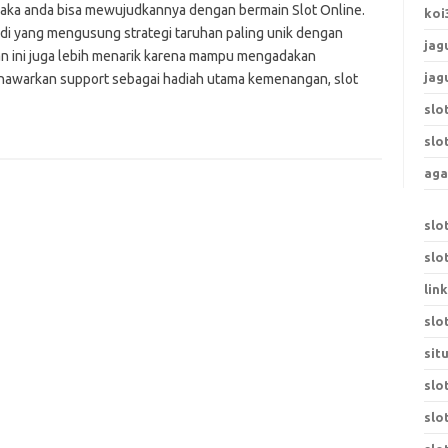
? Maka anda bisa mewujudkannya dengan bermain Slot Online.
koi
udi yang mengusung strategi taruhan paling unik dengan
jag
nan ini juga lebih menarik karena mampu mengadakan
jag
nawarkan support sebagai hadiah utama kemenangan, slot
slo
slo
aga
slo
slo
lin
slo
sit
slo
slo