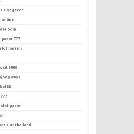
t
us slot gacor
t online
dar bola
t gacor 777
slot hari ini
osit 5000
jong ways
bet88
t777
k slot gacor
or
ver slot thailand