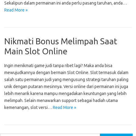
Sekalipun dalam permainan ini anda perlu pasang taruhan, anda…
Read More »
Nikmati Bonus Melimpah Saat
Main Slot Online
Ingin menikmati game judi tanpa ribet lagi? Maka anda bisa
mewujudkannya dengan bermain Slot Online. Slot termasuk dalam
salah satu permainan judi yang mengusung strategi taruhan paling
unik dengan putaran mesinnya. Versi online dari permainan ini juga
lebih menarik karena mampu mengadakan keuntungan yang lebih
melimpah. Selain menawarkan support sebagai hadiah utama
kemenangan, slot versi…
Read More »