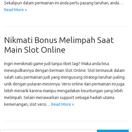
Sekalipun dalam permainan ini anda perlu pasang taruhan, anda…
Read More »
Nikmati Bonus Melimpah Saat
Main Slot Online
Ingin menikmati game judi tanpa ribet lagi? Maka anda bisa
mewujudkannya dengan bermain Slot Online. Slot termasuk dalam
salah satu permainan judi yang mengusung strategi taruhan paling
unik dengan putaran mesinnya. Versi online dari permainan ini juga
lebih menarik karena mampu mengadakan keuntungan yang lebih
melimpah. Selain menawarkan support sebagai hadiah utama
kemenangan, slot versi…
Read More »