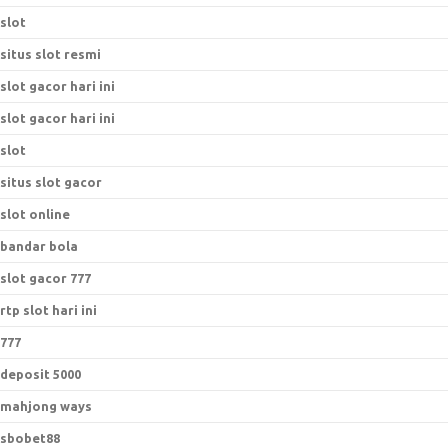
slot
situs slot resmi
slot gacor hari ini
slot gacor hari ini
slot
situs slot gacor
slot online
bandar bola
slot gacor 777
rtp slot hari ini
777
deposit 5000
mahjong ways
sbobet88