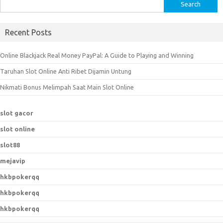
S
e
a
Recent Posts
r
c
Online Blackjack Real Money PayPal: A Guide to Playing and Winning
h
Taruhan Slot Online Anti Ribet Dijamin Untung
f
o
Nikmati Bonus Melimpah Saat Main Slot Online
r
:
slot gacor
slot online
slot88
mejavip
hkbpokerqq
hkbpokerqq
hkbpokerqq