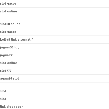
slot gacor
slot online
slot88 online
slot gacor
koi365 link alternatif
jaguar33 login
jaguar33
slot online
slot777
agam99 slot
slot
slot
link slot gacor