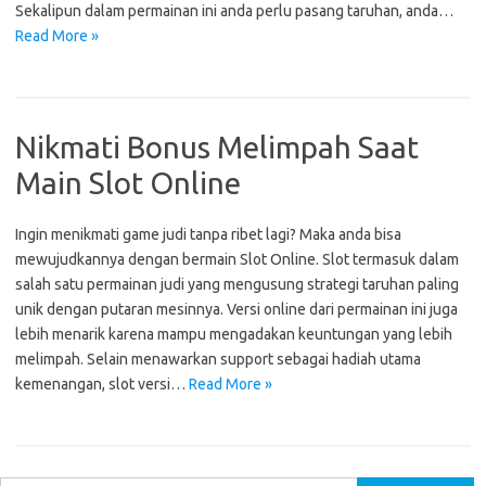
Sekalipun dalam permainan ini anda perlu pasang taruhan, anda…
Read More »
Nikmati Bonus Melimpah Saat
Main Slot Online
Ingin menikmati game judi tanpa ribet lagi? Maka anda bisa
mewujudkannya dengan bermain Slot Online. Slot termasuk dalam
salah satu permainan judi yang mengusung strategi taruhan paling
unik dengan putaran mesinnya. Versi online dari permainan ini juga
lebih menarik karena mampu mengadakan keuntungan yang lebih
melimpah. Selain menawarkan support sebagai hadiah utama
kemenangan, slot versi…
Read More »