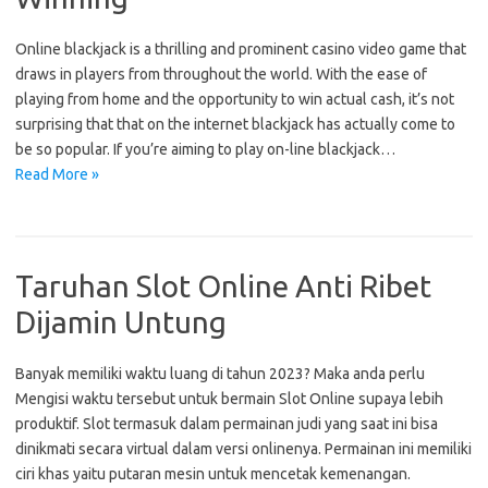
Online blackjack is a thrilling and prominent casino video game that
draws in players from throughout the world. With the ease of
playing from home and the opportunity to win actual cash, it’s not
surprising that that on the internet blackjack has actually come to
be so popular. If you’re aiming to play on-line blackjack…
Read More »
Taruhan Slot Online Anti Ribet
Dijamin Untung
Banyak memiliki waktu luang di tahun 2023? Maka anda perlu
Mengisi waktu tersebut untuk bermain Slot Online supaya lebih
produktif. Slot termasuk dalam permainan judi yang saat ini bisa
dinikmati secara virtual dalam versi onlinenya. Permainan ini memiliki
ciri khas yaitu putaran mesin untuk mencetak kemenangan.