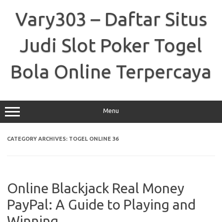
Skip
to
Vary303 – Daftar Situs
content
Judi Slot Poker Togel
Bola Online Terpercaya
Menu
CATEGORY ARCHIVES:
TOGEL ONLINE 36
Online Blackjack Real Money
PayPal: A Guide to Playing and
Winning