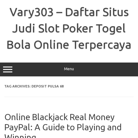
Skip
to
Vary303 – Daftar Situs
content
Judi Slot Poker Togel
Bola Online Terpercaya
Menu
TAG ARCHIVES:
DEPOSIT PULSA 68
Online Blackjack Real Money
PayPal: A Guide to Playing and
Winning