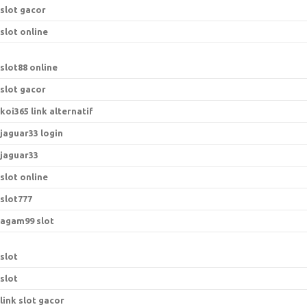
slot gacor
slot online
slot88 online
slot gacor
koi365 link alternatif
jaguar33 login
jaguar33
slot online
slot777
agam99 slot
slot
slot
link slot gacor