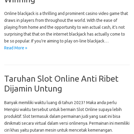
Online blackjack is a thrilling and prominent casino video game that
draws in players from throughout the world. With the ease of
playing from home and the opportunity to win actual cash, it’s not
surprising that that on the internet blackjack has actually come to
be so popular. If you’re aiming to play on-line blackjack…
Read More »
Taruhan Slot Online Anti Ribet
Dijamin Untung
Banyak memiliki waktu luang di tahun 2023? Maka anda perlu
Mengisi waktu tersebut untuk bermain Slot Online supaya lebih
produktif. Slot termasuk dalam permainan judi yang saat ini bisa
dinikmati secara virtual dalam versi onlinenya. Permainan ini memiliki
ciri khas yaitu putaran mesin untuk mencetak kemenangan.