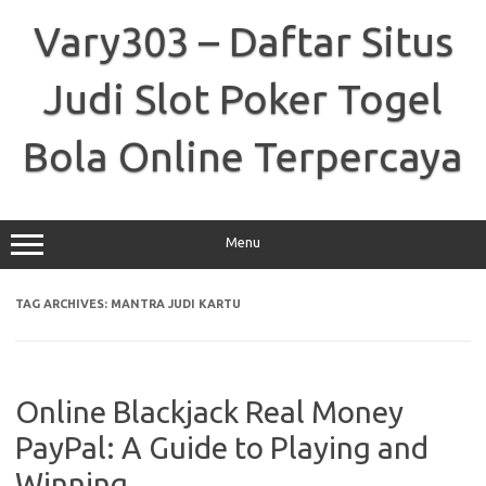
Skip
to
Vary303 – Daftar Situs
content
Judi Slot Poker Togel
Bola Online Terpercaya
Menu
TAG ARCHIVES:
MANTRA JUDI KARTU
Online Blackjack Real Money
PayPal: A Guide to Playing and
Winning