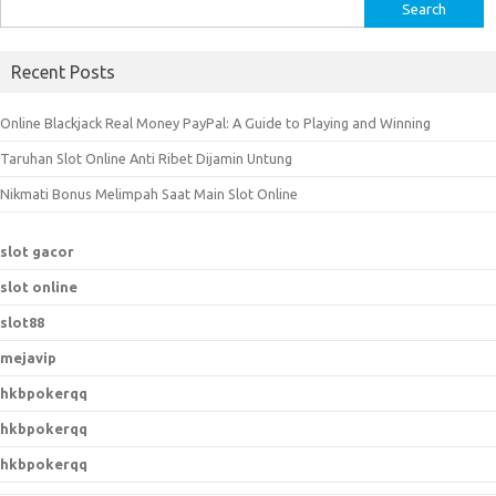
S
e
a
Recent Posts
r
c
Online Blackjack Real Money PayPal: A Guide to Playing and Winning
h
Taruhan Slot Online Anti Ribet Dijamin Untung
f
o
Nikmati Bonus Melimpah Saat Main Slot Online
r
:
slot gacor
slot online
slot88
mejavip
hkbpokerqq
hkbpokerqq
hkbpokerqq