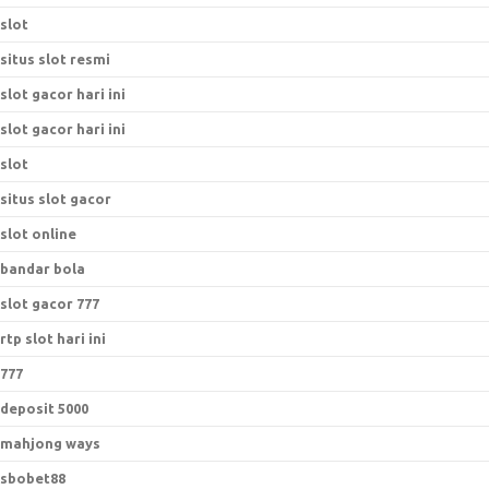
slot
situs slot resmi
slot gacor hari ini
slot gacor hari ini
slot
situs slot gacor
slot online
bandar bola
slot gacor 777
rtp slot hari ini
777
deposit 5000
mahjong ways
sbobet88