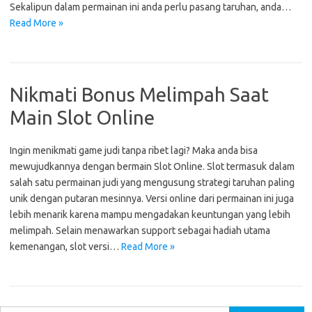
Sekalipun dalam permainan ini anda perlu pasang taruhan, anda…
Read More »
Nikmati Bonus Melimpah Saat
Main Slot Online
Ingin menikmati game judi tanpa ribet lagi? Maka anda bisa
mewujudkannya dengan bermain Slot Online. Slot termasuk dalam
salah satu permainan judi yang mengusung strategi taruhan paling
unik dengan putaran mesinnya. Versi online dari permainan ini juga
lebih menarik karena mampu mengadakan keuntungan yang lebih
melimpah. Selain menawarkan support sebagai hadiah utama
kemenangan, slot versi…
Read More »