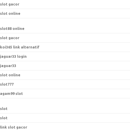
slot gacor
slot online
slot88 online
slot gacor
koi365 link alternatif
jaguar33 login
jaguar33
slot online
slot777
agam99 slot
slot
slot
link slot gacor