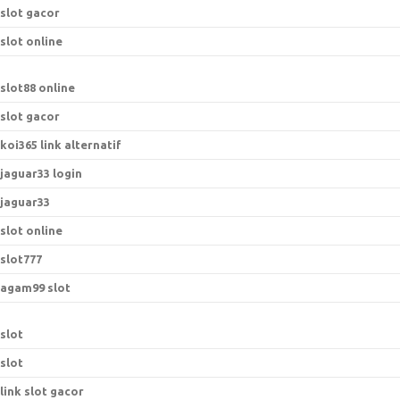
slot gacor
slot online
slot88 online
slot gacor
koi365 link alternatif
jaguar33 login
jaguar33
slot online
slot777
agam99 slot
slot
slot
link slot gacor