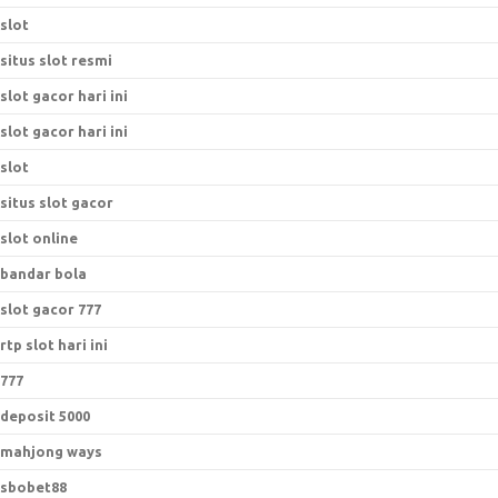
slot
situs slot resmi
slot gacor hari ini
slot gacor hari ini
slot
situs slot gacor
slot online
bandar bola
slot gacor 777
rtp slot hari ini
777
deposit 5000
mahjong ways
sbobet88