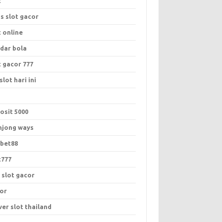
t
us slot gacor
t online
dar bola
t gacor 777
slot hari ini
osit 5000
jong ways
bet88
t777
k slot gacor
or
ver slot thailand