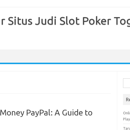
r Situs Judi Slot Poker To
Sea
for:
R
 Money PayPal: A Guide to
Onli
Pla
Taru