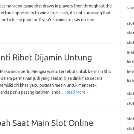
t casino video game that draws in players from throughout the
Nik
 the opportunity to win actual cash, it’s not surprising that
me to be so popular. If you’re aiming to play on-line
slo
slo
slo
mej
nti Ribet Dijamin Untung
hk
 Maka anda perlu Mengisi waktu tersebut untuk bermain Slot
hk
 dalam permainan judi yang saat ini bisa dinikmati secara
hk
memiliki ciri khas yaitu putaran mesin untuk mencetak
 anda perlu pasang taruhan, anda…
Read More »
slo
slo
slo
ah Saat Main Slot Online
slo