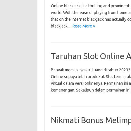
Online blackjack is a thrilling and prominen
world. With the ease of playing from home and
that on the internet blackjack has actually co
blackjack…
Read More »
Taruhan Slot Online A
Banyak memiliki waktu luang di tahun 2023?
Online supaya lebih produktif. Slot termasuk
virtual dalam versi onlinenya. Permainan ini 
kemenangan. Sekalipun dalam permainan ini
Nikmati Bonus Melimp