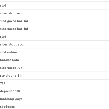
slot
situs slot resmi
slot gacor hari ini
slot gacor hari ini
slot
situs slot gacor
slot online
bandar bola
slot gacor 777
rtp slot hari ini
777
deposit 5000
mahjong ways
sbobet88