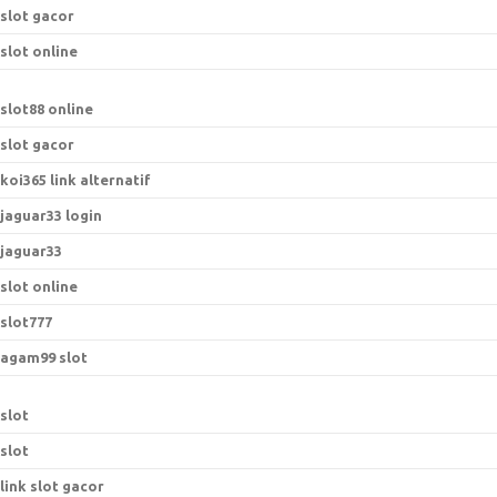
slot gacor
slot online
slot88 online
slot gacor
koi365 link alternatif
jaguar33 login
jaguar33
slot online
slot777
agam99 slot
slot
slot
link slot gacor