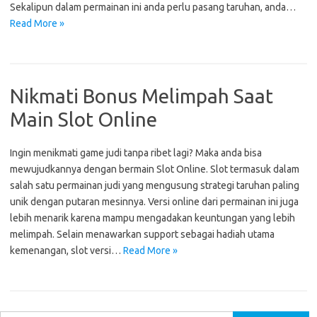
Sekalipun dalam permainan ini anda perlu pasang taruhan, anda…
Read More »
Nikmati Bonus Melimpah Saat
Main Slot Online
Ingin menikmati game judi tanpa ribet lagi? Maka anda bisa
mewujudkannya dengan bermain Slot Online. Slot termasuk dalam
salah satu permainan judi yang mengusung strategi taruhan paling
unik dengan putaran mesinnya. Versi online dari permainan ini juga
lebih menarik karena mampu mengadakan keuntungan yang lebih
melimpah. Selain menawarkan support sebagai hadiah utama
kemenangan, slot versi…
Read More »