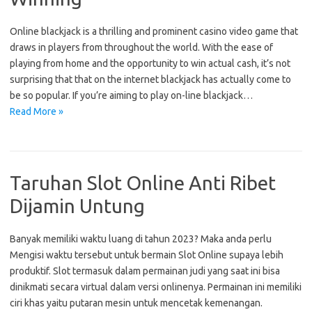
Online blackjack is a thrilling and prominent casino video game that
draws in players from throughout the world. With the ease of
playing from home and the opportunity to win actual cash, it’s not
surprising that that on the internet blackjack has actually come to
be so popular. If you’re aiming to play on-line blackjack…
Read More »
Taruhan Slot Online Anti Ribet
Dijamin Untung
Banyak memiliki waktu luang di tahun 2023? Maka anda perlu
Mengisi waktu tersebut untuk bermain Slot Online supaya lebih
produktif. Slot termasuk dalam permainan judi yang saat ini bisa
dinikmati secara virtual dalam versi onlinenya. Permainan ini memiliki
ciri khas yaitu putaran mesin untuk mencetak kemenangan.