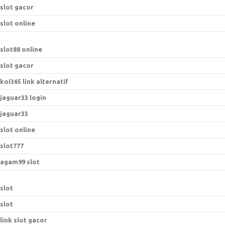
slot gacor
slot online
slot88 online
slot gacor
koi365 link alternatif
jaguar33 login
jaguar33
slot online
slot777
agam99 slot
slot
slot
link slot gacor