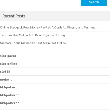
S
e
a
Recent Posts
r
c
Online Blackjack Real Money PayPal: A Guide to Playing and Winning
h
Taruhan Slot Online Anti Ribet Dijamin Untung
f
o
Nikmati Bonus Melimpah Saat Main Slot Online
r
:
slot gacor
slot online
slot88
mejavip
hkbpokerqq
hkbpokerqq
hkbpokerqq