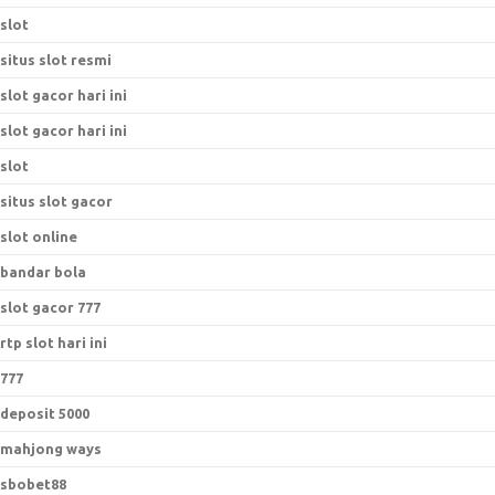
slot
situs slot resmi
slot gacor hari ini
slot gacor hari ini
slot
situs slot gacor
slot online
bandar bola
slot gacor 777
rtp slot hari ini
777
deposit 5000
mahjong ways
sbobet88