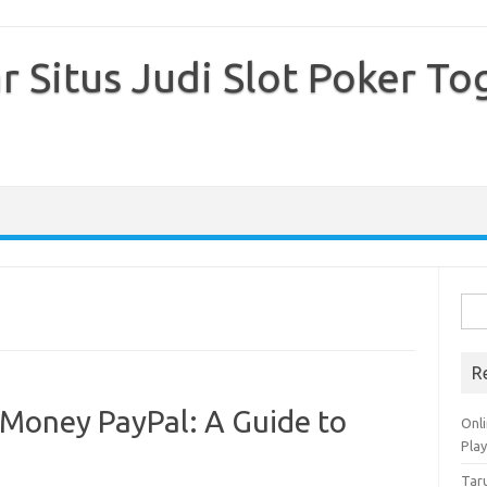
r Situs Judi Slot Poker To
Sea
for:
R
 Money PayPal: A Guide to
Onli
Pla
Taru