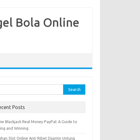
gel Bola Online
rch
ecent Posts
ne Blackjack Real Money PayPal: A Guide to
ying and Winning
han Slot Online Anti Ribet Dijamin Untung