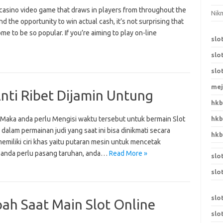
t casino video game that draws in players from throughout the
Nik
 the opportunity to win actual cash, it’s not surprising that
me to be so popular. If you’re aiming to play on-line
slo
slo
slo
mej
nti Ribet Dijamin Untung
hk
 Maka anda perlu Mengisi waktu tersebut untuk bermain Slot
hk
 dalam permainan judi yang saat ini bisa dinikmati secara
hk
memiliki ciri khas yaitu putaran mesin untuk mencetak
 anda perlu pasang taruhan, anda…
Read More »
slo
slo
slo
ah Saat Main Slot Online
slo