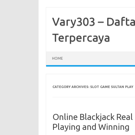
Skip
to
content
Vary303 – Dafta
Terpercaya
HOME
CATEGORY ARCHIVES:
SLOT GAME SULTAN PLAY
Online Blackjack Real
Playing and Winning