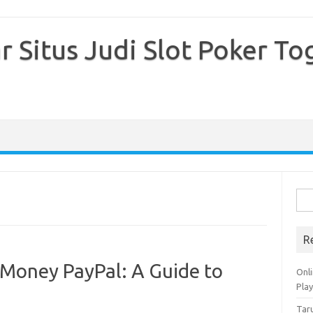
r Situs Judi Slot Poker To
Sea
for:
R
 Money PayPal: A Guide to
Onli
Pla
Taru