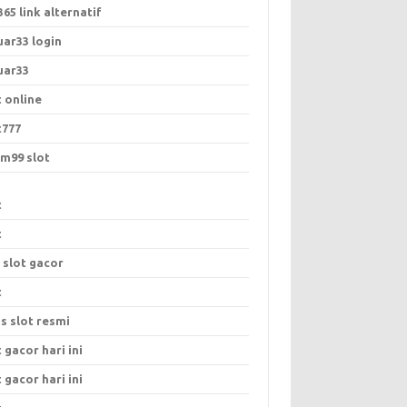
365 link alternatif
uar33 login
uar33
t online
t777
m99 slot
t
t
k slot gacor
t
us slot resmi
t gacor hari ini
t gacor hari ini