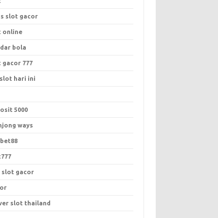
t
us slot gacor
t online
dar bola
t gacor 777
slot hari ini
osit 5000
jong ways
bet88
t777
k slot gacor
or
ver slot thailand