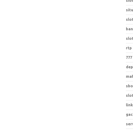
slo
sit
slo
ban
slo
rtp 
777
dep
mah
sbo
slo
lin
gac
ser