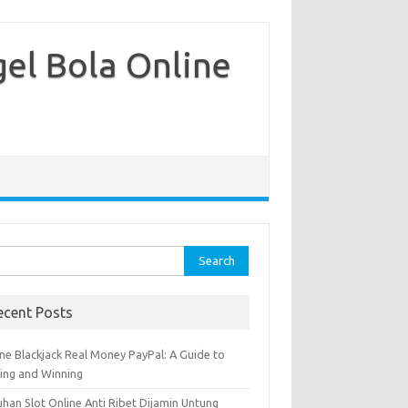
gel Bola Online
rch
ecent Posts
ne Blackjack Real Money PayPal: A Guide to
ying and Winning
han Slot Online Anti Ribet Dijamin Untung