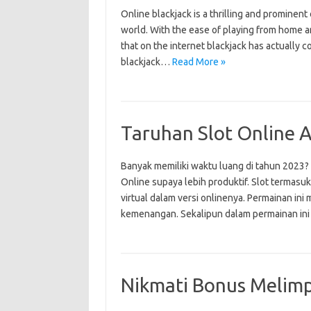
Online blackjack is a thrilling and prominen
world. With the ease of playing from home and
that on the internet blackjack has actually co
blackjack…
Read More »
Taruhan Slot Online A
Banyak memiliki waktu luang di tahun 2023?
Online supaya lebih produktif. Slot termasuk
virtual dalam versi onlinenya. Permainan ini 
kemenangan. Sekalipun dalam permainan ini
Nikmati Bonus Melimp