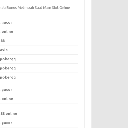
mati Bonus Melimpah Saat Main Slot Online
t gacor
t online
t88
avip
bpokerqq
bpokerqq
bpokerqq
t gacor
t online
t88 online
t gacor