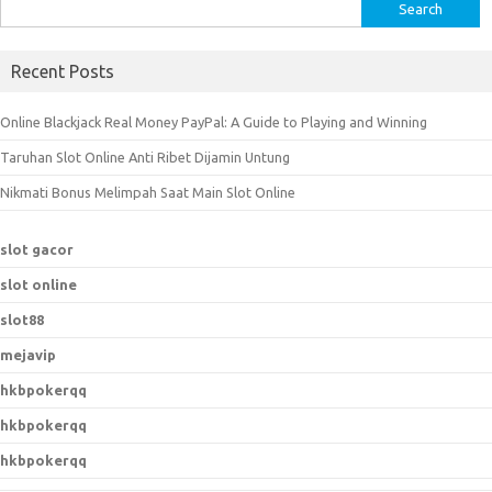
S
e
a
Recent Posts
r
c
Online Blackjack Real Money PayPal: A Guide to Playing and Winning
h
Taruhan Slot Online Anti Ribet Dijamin Untung
f
o
Nikmati Bonus Melimpah Saat Main Slot Online
r
:
slot gacor
slot online
slot88
mejavip
hkbpokerqq
hkbpokerqq
hkbpokerqq