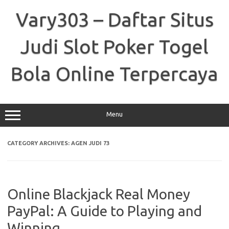
Skip
to
Vary303 – Daftar Situs
content
Judi Slot Poker Togel
Bola Online Terpercaya
Menu
CATEGORY ARCHIVES:
AGEN JUDI 73
Online Blackjack Real Money
PayPal: A Guide to Playing and
Winning