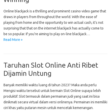
Online blackjack is a thrilling and prominent casino video game that
draws in players from throughout the world. With the ease of
playing from home and the opportunity to win actual cash, it’s not
surprising that that on the internet blackjack has actually come to
be so popular. If you’re aiming to play on-line blackjack…
Read More »
Taruhan Slot Online Anti Ribet
Dijamin Untung
Banyak memiliki waktu luang di tahun 2023? Maka anda perlu
Mengisi waktu tersebut untuk bermain Slot Online supaya lebih
produktif. Slot termasuk dalam permainan judi yang saat ini bisa
dinikmati secara virtual dalam versi onlinenya. Permainan ini memiliki
ciri khas yaitu putaran mesin untuk mencetak kemenangan.