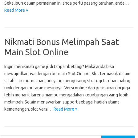
Sekalipun dalam permainan ini anda perlu pasang taruhan, anda…
Read More »
Nikmati Bonus Melimpah Saat
Main Slot Online
Ingin menikmati game judi tanpa ribet lagi? Maka anda bisa
mewujudkannya dengan bermain Slot Online. Slot termasuk dalam
salah satu permainan judi yang mengusung strategi taruhan paling
unik dengan putaran mesinnya. Versi online dari permainan ini juga
lebih menarik karena mampu mengadakan keuntungan yang lebih
melimpah. Selain menawarkan support sebagai hadiah utama
kemenangan, slot versi…
Read More »