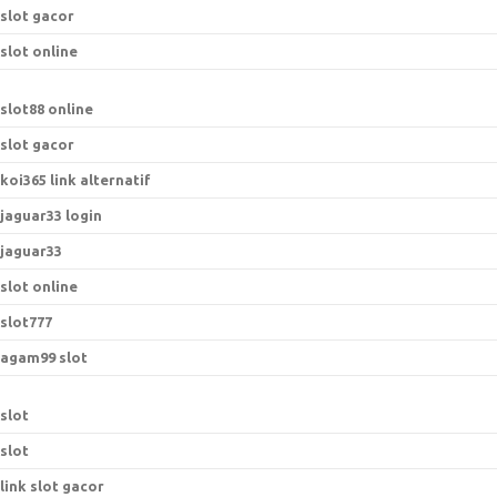
slot gacor
slot online
slot88 online
slot gacor
koi365 link alternatif
jaguar33 login
jaguar33
slot online
slot777
agam99 slot
slot
slot
link slot gacor