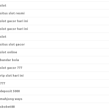
slot
situs slot resmi
slot gacor hari ini
slot gacor hari ini
slot
situs slot gacor
slot online
bandar bola
slot gacor 777
rtp slot hari ini
777
deposit 5000
mahjong ways
sbobet88