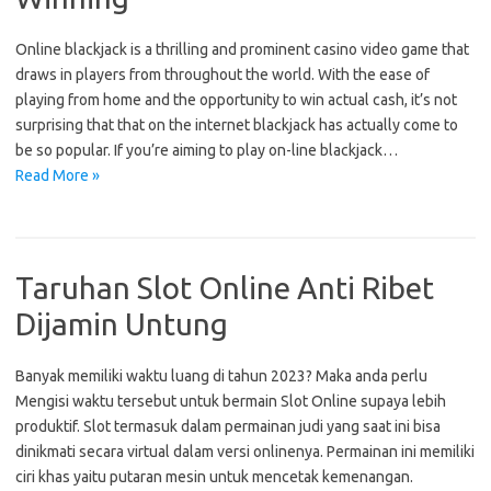
Online blackjack is a thrilling and prominent casino video game that
draws in players from throughout the world. With the ease of
playing from home and the opportunity to win actual cash, it’s not
surprising that that on the internet blackjack has actually come to
be so popular. If you’re aiming to play on-line blackjack…
Read More »
Taruhan Slot Online Anti Ribet
Dijamin Untung
Banyak memiliki waktu luang di tahun 2023? Maka anda perlu
Mengisi waktu tersebut untuk bermain Slot Online supaya lebih
produktif. Slot termasuk dalam permainan judi yang saat ini bisa
dinikmati secara virtual dalam versi onlinenya. Permainan ini memiliki
ciri khas yaitu putaran mesin untuk mencetak kemenangan.