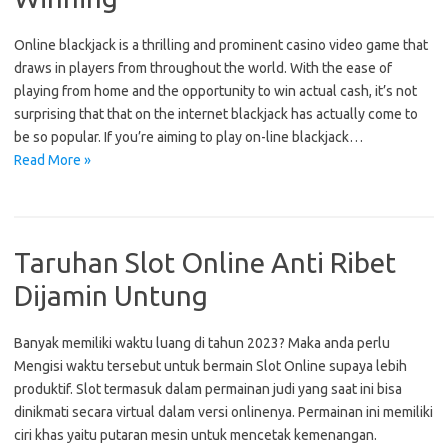
Online blackjack is a thrilling and prominent casino video game that
draws in players from throughout the world. With the ease of
playing from home and the opportunity to win actual cash, it’s not
surprising that that on the internet blackjack has actually come to
be so popular. If you’re aiming to play on-line blackjack…
Read More »
Taruhan Slot Online Anti Ribet
Dijamin Untung
Banyak memiliki waktu luang di tahun 2023? Maka anda perlu
Mengisi waktu tersebut untuk bermain Slot Online supaya lebih
produktif. Slot termasuk dalam permainan judi yang saat ini bisa
dinikmati secara virtual dalam versi onlinenya. Permainan ini memiliki
ciri khas yaitu putaran mesin untuk mencetak kemenangan.