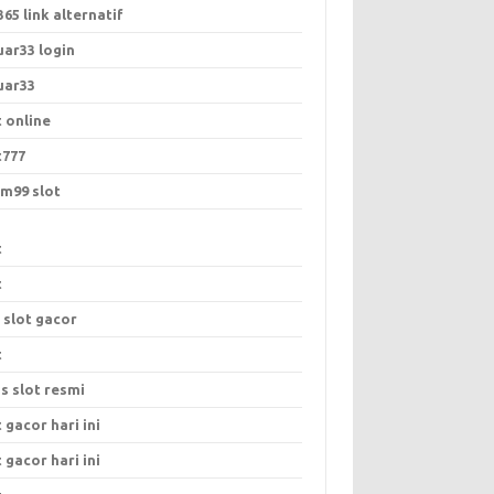
365 link alternatif
uar33 login
uar33
t online
t777
m99 slot
t
t
k slot gacor
t
us slot resmi
t gacor hari ini
t gacor hari ini