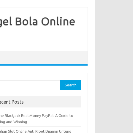
gel Bola Online
rch
ecent Posts
ne Blackjack Real Money PayPal: A Guide to
ying and Winning
han Slot Online Anti Ribet Dijamin Untung