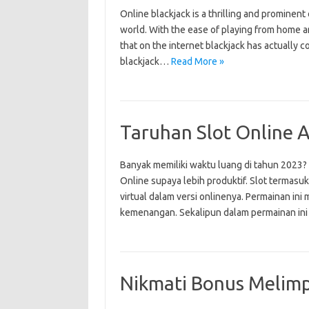
Online blackjack is a thrilling and prominen
world. With the ease of playing from home and
that on the internet blackjack has actually co
blackjack…
Read More »
Taruhan Slot Online A
Banyak memiliki waktu luang di tahun 2023?
Online supaya lebih produktif. Slot termasuk
virtual dalam versi onlinenya. Permainan ini 
kemenangan. Sekalipun dalam permainan ini
Nikmati Bonus Melimp