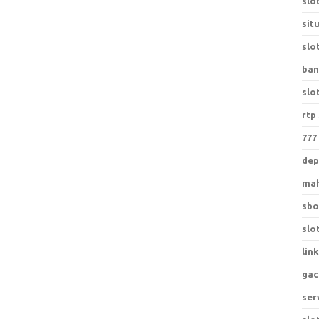
slo
sit
slo
ban
slo
rtp 
777
dep
mah
sbo
slo
lin
gac
ser