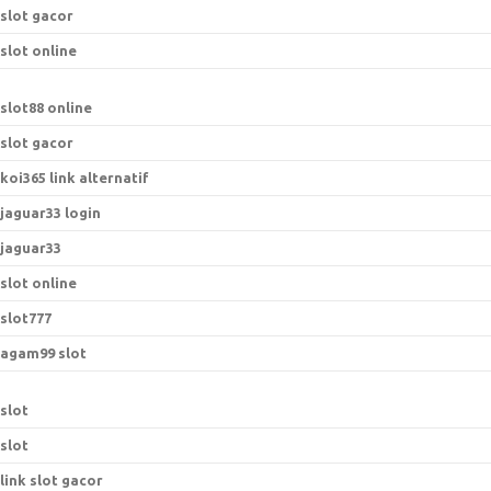
slot gacor
slot online
slot88 online
slot gacor
koi365 link alternatif
jaguar33 login
jaguar33
slot online
slot777
agam99 slot
slot
slot
link slot gacor