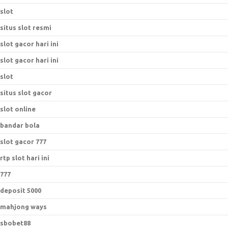
slot
situs slot resmi
slot gacor hari ini
slot gacor hari ini
slot
situs slot gacor
slot online
bandar bola
slot gacor 777
rtp slot hari ini
777
deposit 5000
mahjong ways
sbobet88