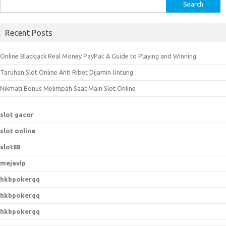
S
e
a
Recent Posts
r
c
Online Blackjack Real Money PayPal: A Guide to Playing and Winning
h
Taruhan Slot Online Anti Ribet Dijamin Untung
f
o
Nikmati Bonus Melimpah Saat Main Slot Online
r
:
slot gacor
slot online
slot88
mejavip
hkbpokerqq
hkbpokerqq
hkbpokerqq