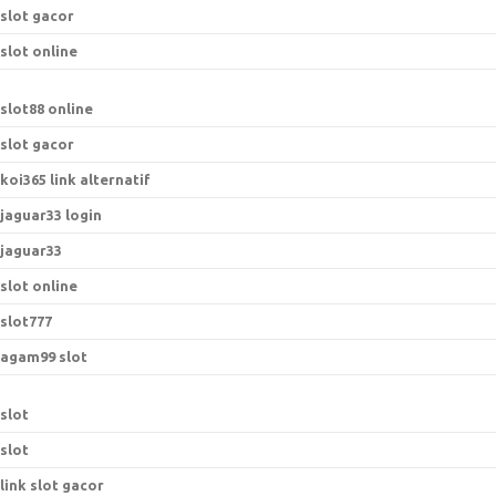
slot gacor
slot online
slot88 online
slot gacor
koi365 link alternatif
jaguar33 login
jaguar33
slot online
slot777
agam99 slot
slot
slot
link slot gacor