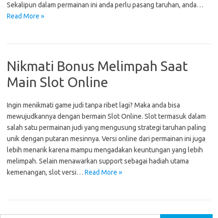
Sekalipun dalam permainan ini anda perlu pasang taruhan, anda…
Read More »
Nikmati Bonus Melimpah Saat
Main Slot Online
Ingin menikmati game judi tanpa ribet lagi? Maka anda bisa
mewujudkannya dengan bermain Slot Online. Slot termasuk dalam
salah satu permainan judi yang mengusung strategi taruhan paling
unik dengan putaran mesinnya. Versi online dari permainan ini juga
lebih menarik karena mampu mengadakan keuntungan yang lebih
melimpah. Selain menawarkan support sebagai hadiah utama
kemenangan, slot versi…
Read More »