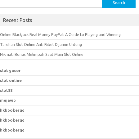
S
e
a
Recent Posts
r
c
Online Blackjack Real Money PayPal: A Guide to Playing and Winning
h
Taruhan Slot Online Anti Ribet Dijamin Untung
f
o
Nikmati Bonus Melimpah Saat Main Slot Online
r
:
slot gacor
slot online
slot88
mejavip
hkbpokerqq
hkbpokerqq
hkbpokerqq