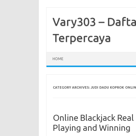
Skip
to
content
Vary303 – Dafta
Terpercaya
HOME
CATEGORY ARCHIVES:
JUDI DADU KOPROK ONLI
Online Blackjack Real
Playing and Winning