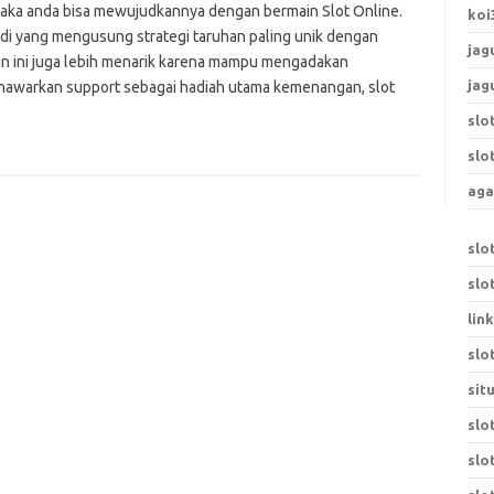
? Maka anda bisa mewujudkannya dengan bermain Slot Online.
koi
udi yang mengusung strategi taruhan paling unik dengan
jag
nan ini juga lebih menarik karena mampu mengadakan
jag
nawarkan support sebagai hadiah utama kemenangan, slot
slo
slo
aga
slo
slo
lin
slo
sit
slo
slo