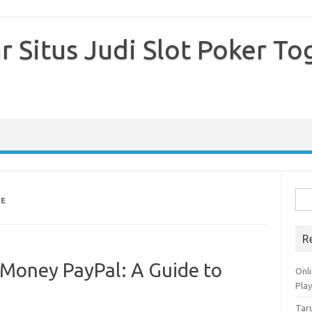
r Situs Judi Slot Poker To
Sea
NE
for:
R
 Money PayPal: A Guide to
Onli
Pla
Taru