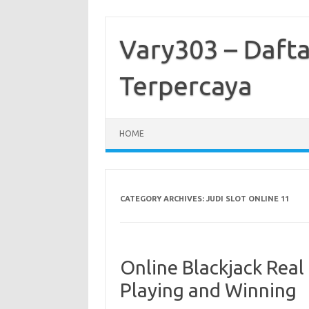
Skip
to
content
Vary303 – Dafta
Terpercaya
HOME
CATEGORY ARCHIVES:
JUDI SLOT ONLINE 11
Online Blackjack Real
Playing and Winning