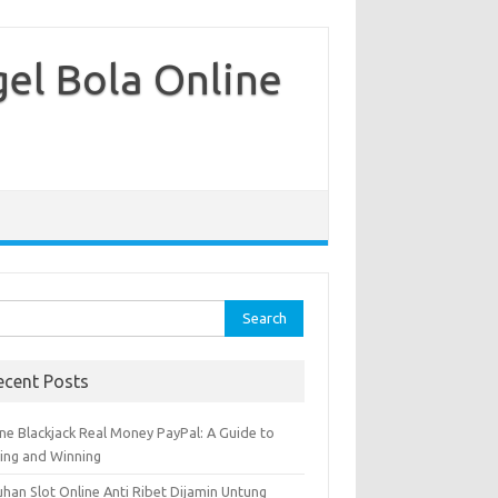
gel Bola Online
rch
ecent Posts
ne Blackjack Real Money PayPal: A Guide to
ying and Winning
han Slot Online Anti Ribet Dijamin Untung