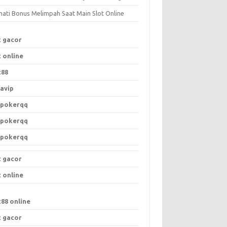
mati Bonus Melimpah Saat Main Slot Online
t gacor
t online
t88
avip
bpokerqq
bpokerqq
bpokerqq
t gacor
t online
t88 online
t gacor