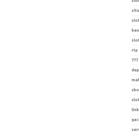
slo
sit
slo
ban
slo
rtp 
777
dep
mah
sbo
slo
lin
gac
ser