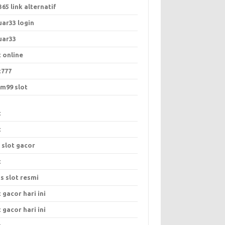
365 link alternatif
uar33 login
uar33
t online
t777
m99 slot
t
t
k slot gacor
t
us slot resmi
t gacor hari ini
t gacor hari ini