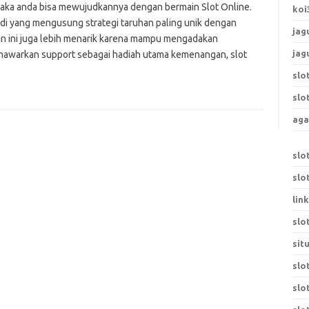
? Maka anda bisa mewujudkannya dengan bermain Slot Online.
koi
udi yang mengusung strategi taruhan paling unik dengan
jag
nan ini juga lebih menarik karena mampu mengadakan
jag
nawarkan support sebagai hadiah utama kemenangan, slot
slo
slo
aga
slo
slo
lin
slo
sit
slo
slo