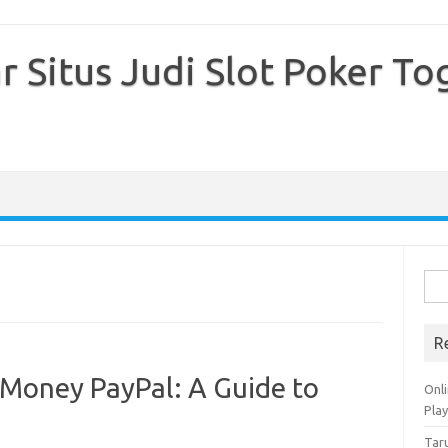
r Situs Judi Slot Poker To
Sea
for:
R
 Money PayPal: A Guide to
Onli
Pla
Taru