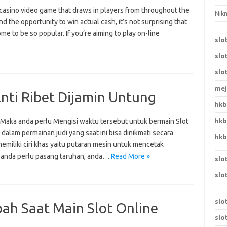
t casino video game that draws in players from throughout the
Nik
 the opportunity to win actual cash, it’s not surprising that
me to be so popular. If you’re aiming to play on-line
slo
slo
slo
mej
nti Ribet Dijamin Untung
hk
 Maka anda perlu Mengisi waktu tersebut untuk bermain Slot
hk
 dalam permainan judi yang saat ini bisa dinikmati secara
hk
memiliki ciri khas yaitu putaran mesin untuk mencetak
 anda perlu pasang taruhan, anda…
Read More »
slo
slo
slo
ah Saat Main Slot Online
slo