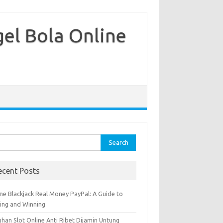
gel Bola Online
rch
ecent Posts
ne Blackjack Real Money PayPal: A Guide to
ying and Winning
han Slot Online Anti Ribet Dijamin Untung