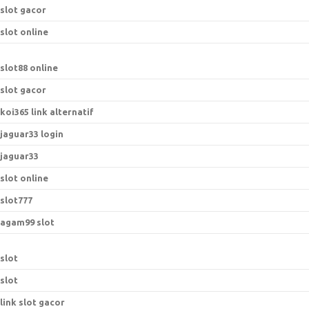
slot gacor
slot online
slot88 online
slot gacor
koi365 link alternatif
jaguar33 login
jaguar33
slot online
slot777
agam99 slot
slot
slot
link slot gacor