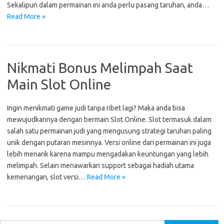
Sekalipun dalam permainan ini anda perlu pasang taruhan, anda…
Read More »
Nikmati Bonus Melimpah Saat
Main Slot Online
Ingin menikmati game judi tanpa ribet lagi? Maka anda bisa
mewujudkannya dengan bermain Slot Online. Slot termasuk dalam
salah satu permainan judi yang mengusung strategi taruhan paling
unik dengan putaran mesinnya. Versi online dari permainan ini juga
lebih menarik karena mampu mengadakan keuntungan yang lebih
melimpah. Selain menawarkan support sebagai hadiah utama
kemenangan, slot versi…
Read More »