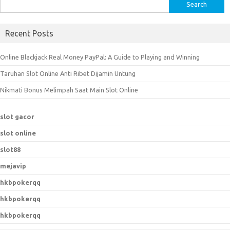
S
e
a
Recent Posts
r
c
Online Blackjack Real Money PayPal: A Guide to Playing and Winning
h
Taruhan Slot Online Anti Ribet Dijamin Untung
f
o
Nikmati Bonus Melimpah Saat Main Slot Online
r
:
slot gacor
slot online
slot88
mejavip
hkbpokerqq
hkbpokerqq
hkbpokerqq