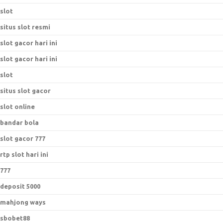
slot
situs slot resmi
slot gacor hari ini
slot gacor hari ini
slot
situs slot gacor
slot online
bandar bola
slot gacor 777
rtp slot hari ini
777
deposit 5000
mahjong ways
sbobet88