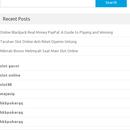
S
e
a
Recent Posts
r
c
Online Blackjack Real Money PayPal: A Guide to Playing and Winning
h
Taruhan Slot Online Anti Ribet Dijamin Untung
f
o
Nikmati Bonus Melimpah Saat Main Slot Online
r
:
slot gacor
slot online
slot88
mejavip
hkbpokerqq
hkbpokerqq
hkbpokerqq