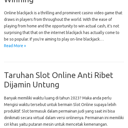
Online blackjack is a thrilling and prominent casino video game that
draws in players from throughout the world. With the ease of
playing from home and the opportunity to win actual cash, it’s not
surprising that that on the internet blackjack has actually come to
be so popular. If you’re aiming to play on-line blackjack…
Read More »
Taruhan Slot Online Anti Ribet
Dijamin Untung
Banyak memiliki waktu luang di tahun 2023? Maka anda perlu
Mengisi waktu tersebut untuk bermain Slot Online supaya lebih
produktif. Slot termasuk dalam permainan judi yang saat ini bisa
dinikmati secara virtual dalam versi onlinenya. Permainan ini memiliki
ciri khas yaitu putaran mesin untuk mencetak kemenangan.