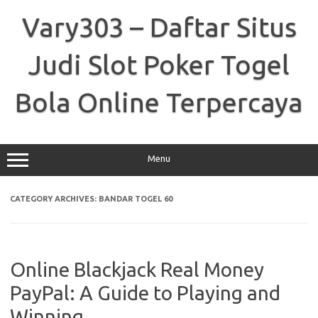
Skip
to
Vary303 – Daftar Situs
content
Judi Slot Poker Togel
Bola Online Terpercaya
Menu
CATEGORY ARCHIVES:
BANDAR TOGEL 60
Online Blackjack Real Money
PayPal: A Guide to Playing and
Winning