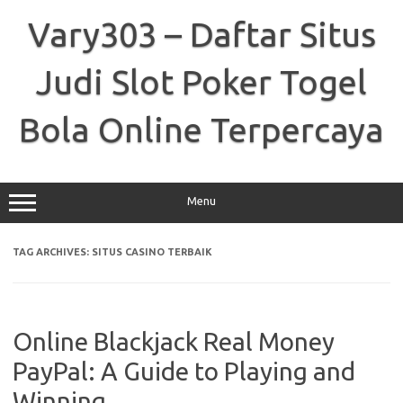
Skip
to
Vary303 – Daftar Situs
content
Judi Slot Poker Togel
Bola Online Terpercaya
Menu
TAG ARCHIVES:
SITUS CASINO TERBAIK
Online Blackjack Real Money
PayPal: A Guide to Playing and
Winning