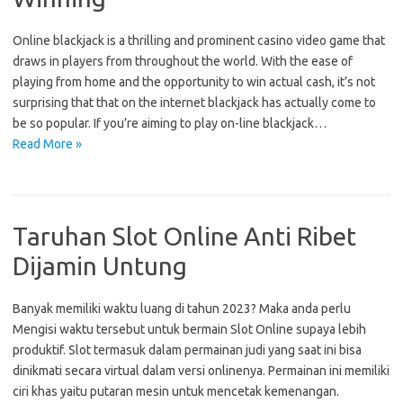
Online blackjack is a thrilling and prominent casino video game that
draws in players from throughout the world. With the ease of
playing from home and the opportunity to win actual cash, it’s not
surprising that that on the internet blackjack has actually come to
be so popular. If you’re aiming to play on-line blackjack…
Read More »
Taruhan Slot Online Anti Ribet
Dijamin Untung
Banyak memiliki waktu luang di tahun 2023? Maka anda perlu
Mengisi waktu tersebut untuk bermain Slot Online supaya lebih
produktif. Slot termasuk dalam permainan judi yang saat ini bisa
dinikmati secara virtual dalam versi onlinenya. Permainan ini memiliki
ciri khas yaitu putaran mesin untuk mencetak kemenangan.