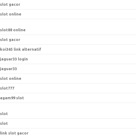
slot gacor
slot online
slot88 online
slot gacor
koi365 link alternatif
jaguar33 login
jaguar33
slot online
slot777
agam99 slot
slot
slot
link slot gacor