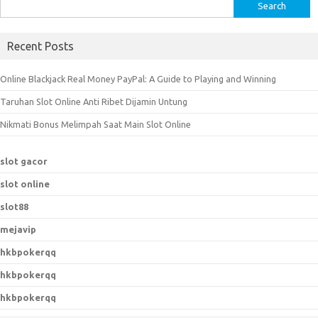
S
e
a
Recent Posts
r
c
Online Blackjack Real Money PayPal: A Guide to Playing and Winning
h
Taruhan Slot Online Anti Ribet Dijamin Untung
f
o
Nikmati Bonus Melimpah Saat Main Slot Online
r
:
slot gacor
slot online
slot88
mejavip
hkbpokerqq
hkbpokerqq
hkbpokerqq