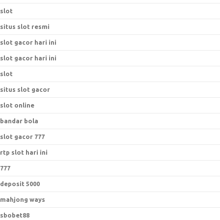
slot
situs slot resmi
slot gacor hari ini
slot gacor hari ini
slot
situs slot gacor
slot online
bandar bola
slot gacor 777
rtp slot hari ini
777
deposit 5000
mahjong ways
sbobet88