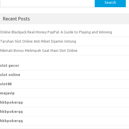
S
e
a
Recent Posts
r
c
Online Blackjack Real Money PayPal: A Guide to Playing and Winning
h
Taruhan Slot Online Anti Ribet Dijamin Untung
f
o
Nikmati Bonus Melimpah Saat Main Slot Online
r
:
slot gacor
slot online
slot88
mejavip
hkbpokerqq
hkbpokerqq
hkbpokerqq