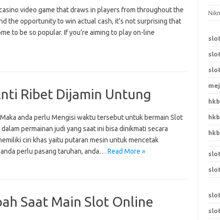
t casino video game that draws in players from throughout the
Nik
 the opportunity to win actual cash, it’s not surprising that
me to be so popular. If you’re aiming to play on-line
slo
slo
slo
mej
nti Ribet Dijamin Untung
hk
 Maka anda perlu Mengisi waktu tersebut untuk bermain Slot
hk
 dalam permainan judi yang saat ini bisa dinikmati secara
hk
memiliki ciri khas yaitu putaran mesin untuk mencetak
 anda perlu pasang taruhan, anda…
Read More »
slo
slo
slo
ah Saat Main Slot Online
slo