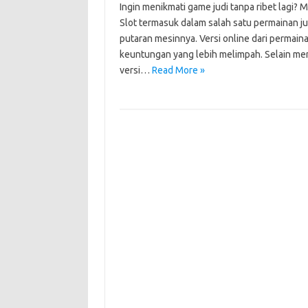
Ingin menikmati game judi tanpa ribet lagi
Slot termasuk dalam salah satu permainan j
putaran mesinnya. Versi online dari permai
keuntungan yang lebih melimpah. Selain me
versi…
Read More »