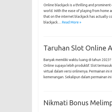
Online blackjack is a thrilling and prominen
world. With the ease of playing from home and
that on the internet blackjack has actually co
blackjack…
Read More »
Taruhan Slot Online A
Banyak memiliki waktu luang di tahun 2023?
Online supaya lebih produktif. Slot termasuk
virtual dalam versi onlinenya. Permainan ini 
kemenangan. Sekalipun dalam permainan ini
Nikmati Bonus Melimp