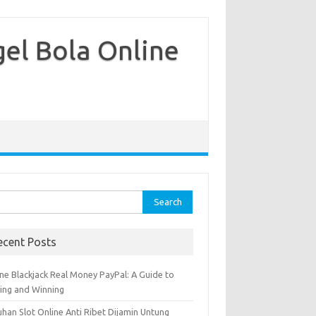
gel Bola Online
rch
ecent Posts
ne Blackjack Real Money PayPal: A Guide to
ying and Winning
han Slot Online Anti Ribet Dijamin Untung